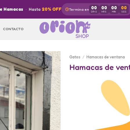
00
00
00
00
de Hamacas
·
Hasta
20% OFF
Termina en
DÍAS
HRS
MIN
SEG
CONTACTO
Gatos
/
Hamacas de ventana
Hamacas de vent