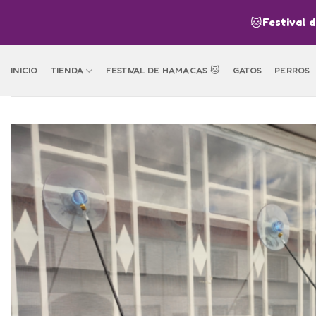
Skip
🐱
Festival 
to
content
INICIO
TIENDA
FESTIVAL DE HAMACAS 🐱
GATOS
PERROS