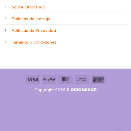
Sobre Orionshop
Políticas de entrega
Políticas de Privacidad
Términos y condiciones
Visa
PayPal
MasterCard
Cash
American
On
Express
Copyright 2026 ©
ORIONSHOP
Delivery