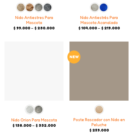
Nido Antiestres Para
Nido Antiestrés Para
Mascota
Mascota Acanalado
Price
Price
$
99.000
–
$
230.000
$
104.000
–
$
219.000
range:
range:
$ 99.000
$ 104.
through
throug
$ 230.000
$ 219.
NEW
Poste Rascador con Nido en
Nido Orion Para Mascota
Peluche
Price
$
138.000
–
$
332.000
range:
$
259.000
$ 138.000