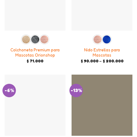
Colchoneta Premium para
Nido Estrellas para
Mascotas Orionshop
Mascotas
Price
$
71.000
$
90.000
–
$
200.000
range:
$ 90.0
throug
$ 200.
-6%
-13%