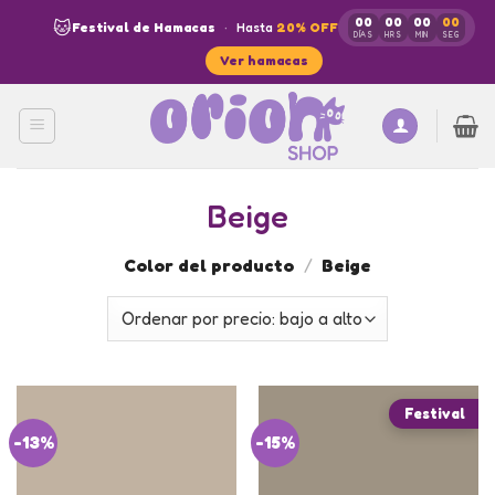
Skip
00
00
00
00
🐱
Festival de Hamacas
·
Hasta
20% OFF
to
DÍAS
HRS
MIN
SEG
Ver hamacas
content
Beige
Color del producto
/
Beige
-13%
-15%