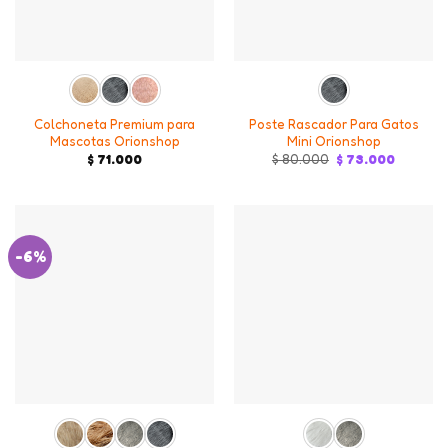
Colchoneta Premium para
Poste Rascador Para Gatos
Mascotas Orionshop
Mini Orionshop
Original
Current
$
71.000
$
80.000
$
73.000
price
price
was:
is:
$ 80.000.
$ 73.000
-6%