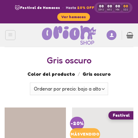
Skip
00
00
00
00
🐱
Festival de Hamacas
·
Hasta
20% OFF
to
DÍAS
HRS
MIN
SEG
Ver hamacas
content
Gris oscuro
Color del producto
/
Gris oscuro
-20%
MÁS VENDIDO