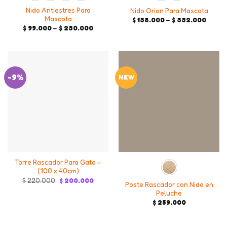
Nido Antiestres Para
Nido Orion Para Mascota
Mascota
Price
$
138.000
–
$
332.000
range:
Price
$
99.000
–
$
230.000
$ 138.
range:
throu
$ 99.000
$ 332
through
$ 230.000
-9%
NEW
Torre Rascador Para Gato –
(100 x 40cm)
Original
Current
$
220.000
$
200.000
Poste Rascador con Nido en
price
price
Peluche
was:
is:
$ 220.000.
$ 200.000.
$
259.000