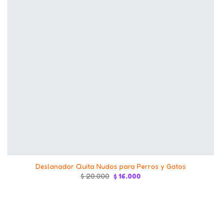
+
Deslanador Quita Nudos para Perros y Gatos
Original
Current
$
20.000
$
16.000
price
price
was:
is:
$ 20.000.
$ 16.000.