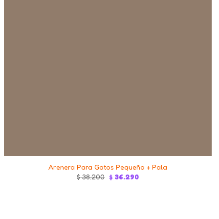
+
Arenera Para Gatos Pequeña + Pala
Original
Current
$
38.200
$
36.290
price
price
was:
is:
$ 38.200.
$ 36.290.