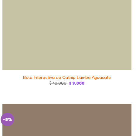
+
Bola Interactiva de Catnip Lambe Aguacate
Original
Current
$
10.000
$
9.000
price
price
was:
is:
$ 10.000.
$ 9.000.
-5%