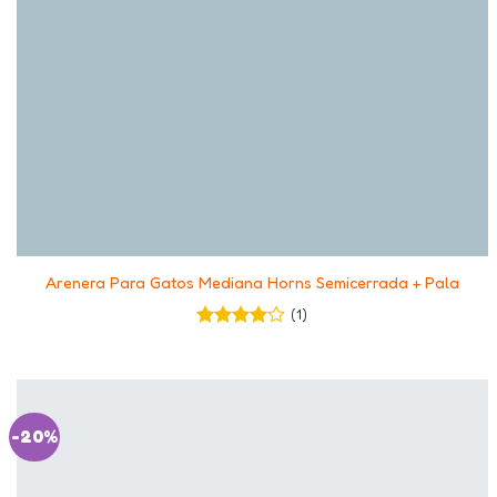
+
Arenera Para Gatos Mediana Horns Semicerrada + Pala
(1)
Valorado
en
4
de
5
-20%