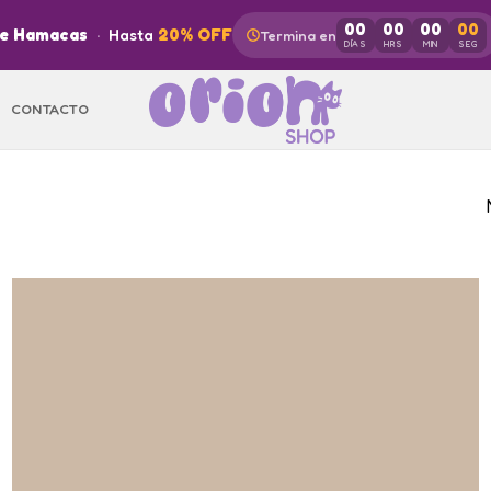
00
00
00
00
de Hamacas
·
Hasta
20% OFF
Termina en
DÍAS
HRS
MIN
SEG
CONTACTO