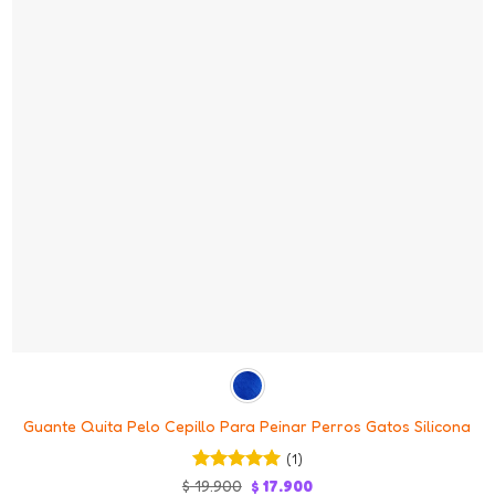
+
Guante Quita Pelo Cepillo Para Peinar Perros Gatos Silicona
(1)
Valorado en
Original
Current
$
19.900
$
17.900