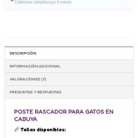
Cobertura completa por 6 meses
Garantía de 6 Meses
Todos nuestros productos están protegidos contra
defectos de fabricación durante 6 meses desde la fecha de
compra.
DESCRIPCIÓN
✓ Garantía Completa
INFORMACIÓN ADICIONAL
¿Problemas con tu producto?
Contáctanos a
VALORACIONES (1)
ventas@orionshop.com.co o al +57 320 981 9633
PREGUNTAS Y RESPUESTAS
POSTE RASCADOR PARA GATOS EN
CABUYA
📏
Tallas disponibles: