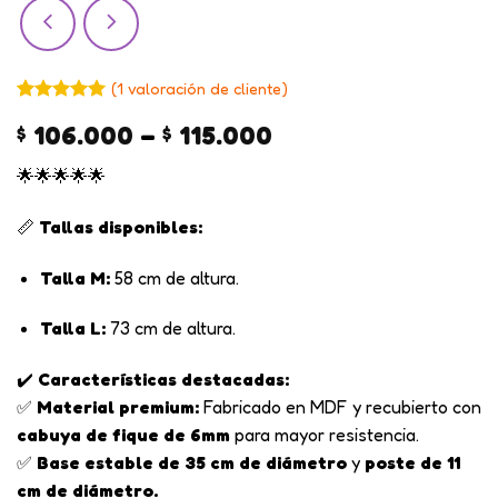
(
1
valoración de cliente)
Valorado
1
5
Price
106.000
–
115.000
$
$
sobre 5
basado en
range:
puntuación
🌟🌟🌟🌟🌟
$ 106.000
de cliente
through
📏
Tallas disponibles:
$ 115.000
Talla M:
58 cm de altura.
Talla L:
73 cm de altura.
✔️
Características destacadas:
✅
Material premium:
Fabricado en MDF y recubierto con
cabuya de fique de 6mm
para mayor resistencia.
✅
Base estable de 35 cm de diámetro
y
poste de 11
cm de diámetro.