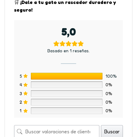
🛒
¡Dale a tu gato un rascador duradero y
seguro!
5,0
Basado en 1 reseñas.
5
100%
4
0%
3
0%
2
0%
1
0%
Buscar