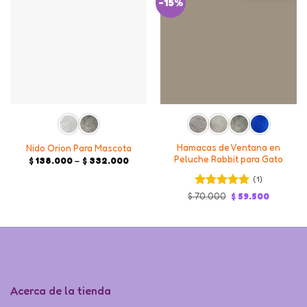
-15%
Hamacas de Ventana en
Nido Orion Para Mascota
Peluche Rabbit para Gato
Price
$
138.000
–
$
332.000
range:
$ 138.000
(1)
through
Valorado en
Original
Current
$ 332.000
$
70.000
$
59.500
price
price
5
de 5
was:
is:
$ 70.000.
$ 59.500
Acerca de la tienda