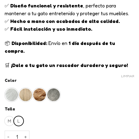
✅
Diseño funcional y resistente
, perfecto para
mantener a tu gato entretenido y proteger tus muebles.
✅
Hecho a mano con acabados de alta calidad.
✅
Fácil instalación y uso inmediato.
📦
Disponibilidad:
Envío en
1 día después de tu
compra.
🛒
¡Dale a tu gato un rascador duradero y seguro!
LIMPIAR
Color
Talla
M
L
Poste Rascador para Gato en Cabuya cantidad