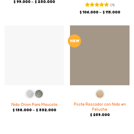
Price
$
99.000
–
$
230.000
(1)
range:
$ 99.000
Valorado en
Price
$
106.000
–
$
115.000
through
range:
5
de 5
$ 230.000
$ 106.
throug
$ 115.0
NEW
Poste Rascador con Nido en
Nido Orion Para Mascota
Peluche
Price
$
138.000
–
$
332.000
range:
$
259.000
$ 138.000
through
$ 332.000