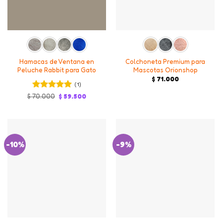
Hamacas de Ventana en
Colchoneta Premium para
Peluche Rabbit para Gato
Mascotas Orionshop
$
71.000
(1)
Valorado en
Original
Current
$
70.000
$
59.500
price
price
5
de 5
was:
is:
$ 70.000.
$ 59.500.
-10%
-9%