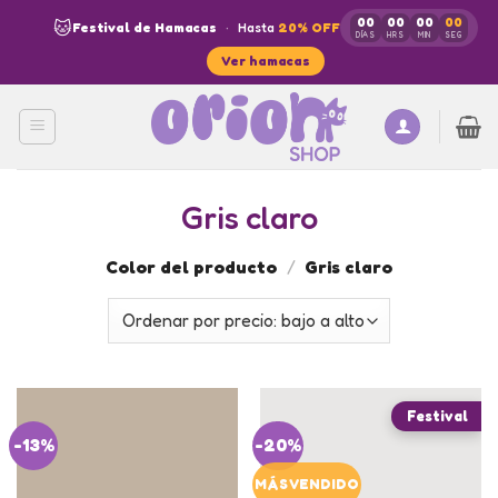
Skip
00
00
00
00
🐱
Festival de Hamacas
·
Hasta
20% OFF
to
DÍAS
HRS
MIN
SEG
Ver hamacas
content
Gris claro
Color del producto
/
Gris claro
-13%
-20%
MÁS VENDIDO