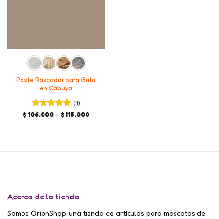
Poste Rascador para Gato
en Cabuya
(1)
Valorado en
Price
$
106.000
–
$
115.000
range:
5
de 5
$ 106.000
through
$ 115.000
Acerca de la tienda
Somos OrionShop, una tienda de artículos para mascotas de