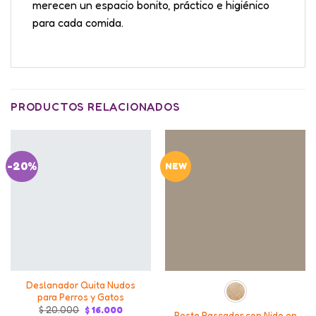
merecen un espacio bonito, práctico e higiénico
para cada comida.
PRODUCTOS RELACIONADOS
-20%
NEW
Deslanador Quita Nudos
para Perros y Gatos
Original
Current
$
20.000
$
16.000
Poste Rascador con Nido en