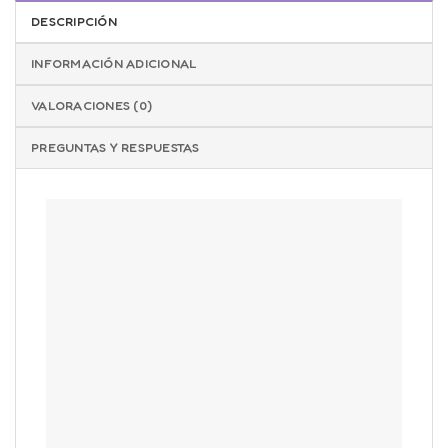
DESCRIPCIÓN
✓ Garantía Completa
INFORMACIÓN ADICIONAL
¿Problemas con tu producto?
Contáctanos a
VALORACIONES (0)
ventas@orionshop.com.co o al +57 320 981 9633
PREGUNTAS Y RESPUESTAS