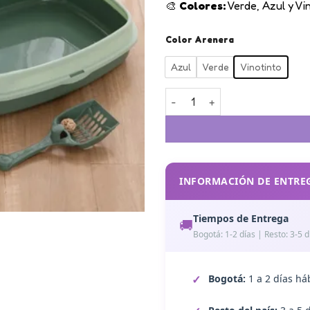
🎨
Colores:
Verde, Azul y Vi
Color Arenera
Azul
Verde
Vinotinto
Arenera Para Gatos Pequeña
INFORMACIÓN DE ENTRE
Tiempos de Entrega
🚚
Bogotá: 1-2 días | Resto: 3-5 d
Bogotá:
1 a 2 días há