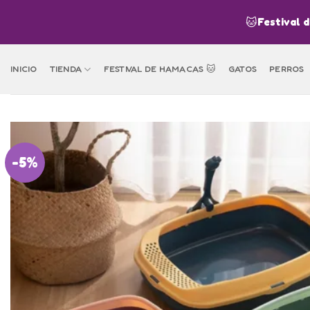
Skip
🐱
Festival 
to
content
INICIO
TIENDA
FESTIVAL DE HAMACAS 🐱
GATOS
PERROS
-5%