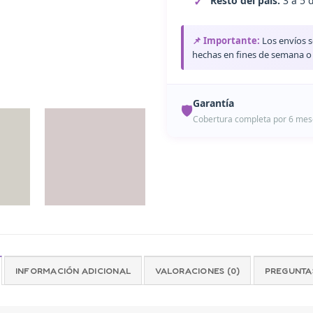
Resto del país:
3 a 5 
📌 Importante:
Los envíos s
hechas en fines de semana o f
Garantía
🛡️
Cobertura completa por 6 mes
Todos nuestros productos 
INFORMACIÓN ADICIONAL
VALORACIONES (0)
PREGUNTAS
¿Problemas con tu produc