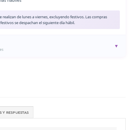
días hábiles
e realizan de lunes a viernes, excluyendo festivos. Las compras
estivos se despachan el siguiente día hábil.
▼
es
Garantía de 6 Meses
están protegidos contra defectos de fabricación durante 6 meses
desde la fecha de compra.
✓ Garantía Completa
 Y RESPUESTAS
to?
Contáctanos a ventas@orionshop.com.co o al +57 320 981 9633