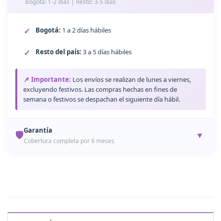
Bogotá: 1-2 días | Resto: 3-5 días
Bogotá:
1 a 2 días hábiles
Resto del país:
3 a 5 días hábiles
📌 Importante:
Los envíos se realizan de lunes a viernes,
excluyendo festivos. Las compras hechas en fines de
semana o festivos se despachan el siguiente día hábil.
Garantía
🛡️
▼
Cobertura completa por 6 meses
Garantía de 6 Meses
Todos nuestros productos están protegidos contra
defectos de fabricación durante 6 meses desde la fecha de
compra.