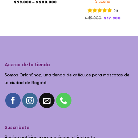
Silicona
Price
$
99.000
–
$
230.000
range:
$ 99.000
(1)
through
$ 230.000
Valorado en
Original
Current
$
19.900
$
17.900
price
price
5
de 5
was:
is:
$ 19.900.
$ 17.900.
Acerca de la tienda
Somos OrionShop, una tienda de artículos para mascotas de
la ciudad de Bogotá.
Suscríbete
Recibe noticias y promociones al instante.