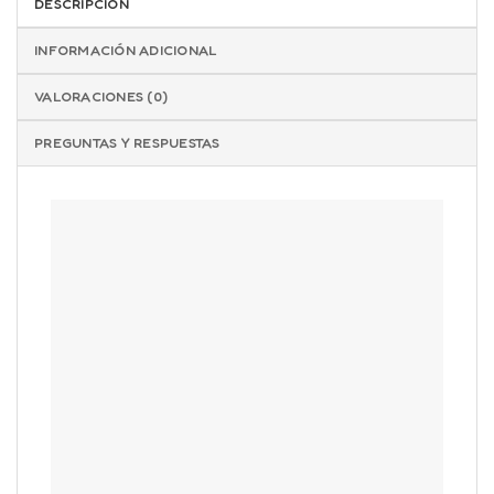
DESCRIPCIÓN
✓ Garantía Completa
INFORMACIÓN ADICIONAL
¿Problemas con tu producto?
Contáctanos a
VALORACIONES (0)
ventas@orionshop.com.co o al +57 320 981 9633
PREGUNTAS Y RESPUESTAS