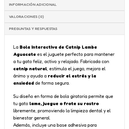
INFORMACIÓN ADICIONAL
¿Problemas con tu producto?
Contáctanos a
VALORACIONES (0)
ventas@orionshop.com.co o al +57 320 981 9633
PREGUNTAS Y RESPUESTAS
La
Bola Interactiva de Catnip Lambe
Aguacate
es el juguete perfecto para mantener
a tu gato feliz, activo y relajado. Fabricada con
catnip natural
, estimula el juego, mejora el
ánimo y ayuda a
reducir el estrés y la
ansiedad
de forma segura.
Su diseño en forma de bola giratoria permite que
tu gato
lame, juegue o frote su rostro
libremente, promoviendo la limpieza dental y el
bienestar general.
Además, incluye una base adhesiva para