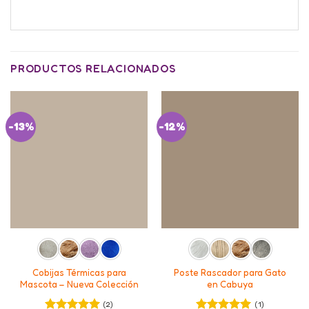
PRODUCTOS RELACIONADOS
-13%
-12%
Cobijas Térmicas para
Poste Rascador para Gato
Mascota – Nueva Colección
en Cabuya
(2)
(1)