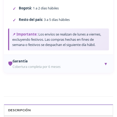
Bogotá:
1 a 2 días hábiles
Resto del país:
3 a 5 días hábiles
📌 Importante:
Los envíos se realizan de lunes a viernes,
excluyendo festivos. Las compras hechas en fines de
semana o festivos se despachan el siguiente día hábil.
Garantía
🛡️
▼
Cobertura completa por 6 meses
Garantía de 6 Meses
Todos nuestros productos están protegidos contra
defectos de fabricación durante 6 meses desde la fecha de
compra.
DESCRIPCIÓN
✓ Garantía Completa