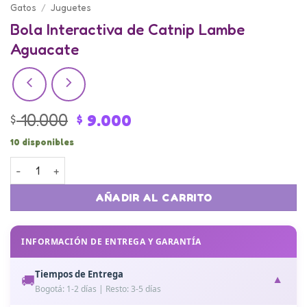
Gatos
/
Juguetes
Bola Interactiva de Catnip Lambe
Aguacate
Original
Current
10.000
9.000
$
$
price
price
10 disponibles
was:
is:
Bola Interactiva de Catnip Lambe Aguacate cantidad
$ 10.000.
$ 9.000.
AÑADIR AL CARRITO
INFORMACIÓN DE ENTREGA Y GARANTÍA
Tiempos de Entrega
🚚
▼
Bogotá: 1-2 días | Resto: 3-5 días