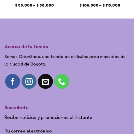
Valorado en
Price
Valorado en
Price
$
35.000
–
$
58.000
$
106.000
–
$
115.000
range:
range:
5
de 5
5
de 5
$ 35.000
$ 106.
through
throug
$ 58.000
$ 115.0
Acerca de la tienda
Somos OrionShop, una tienda de artículos para mascotas de
la ciudad de Bogotá.
Suscríbete
Recibe noticias y promociones al instante.
Tu correo electrónico