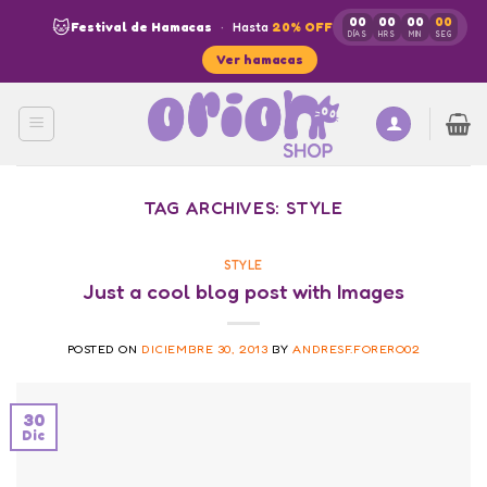
Skip
00
00
00
00
🐱
Festival de Hamacas
·
Hasta
20% OFF
to
DÍAS
HRS
MIN
SEG
Ver hamacas
content
TAG ARCHIVES:
STYLE
STYLE
Just a cool blog post with Images
POSTED ON
DICIEMBRE 30, 2013
BY
ANDRESF.FORERO02
30
Dic