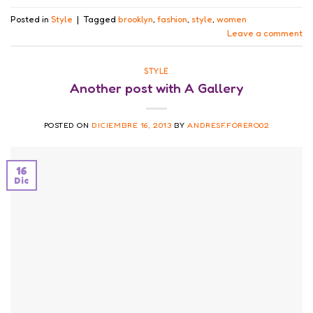
Posted in
Style
|
Tagged
brooklyn
,
fashion
,
style
,
women
Leave a comment
STYLE
Another post with A Gallery
POSTED ON
DICIEMBRE 16, 2013
BY
ANDRESF.FORERO02
16
Dic