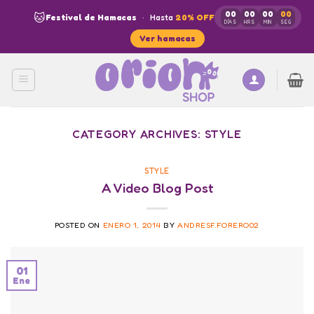
Skip
00
00
00
00
🐱
Festival de Hamacas
·
Hasta
20% OFF
to
DÍAS
HRS
MIN
SEG
Ver hamacas
content
CATEGORY ARCHIVES:
STYLE
STYLE
A Video Blog Post
POSTED ON
ENERO 1, 2014
BY
ANDRESF.FORERO02
01
Ene