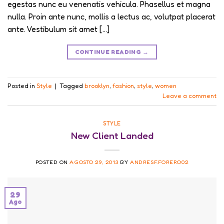
egestas nunc eu venenatis vehicula. Phasellus et magna
nulla. Proin ante nunc, mollis a lectus ac, volutpat placerat
ante. Vestibulum sit amet […]
CONTINUE READING
→
Posted in
Style
|
Tagged
brooklyn
,
fashion
,
style
,
women
Leave a comment
STYLE
New Client Landed
POSTED ON
AGOSTO 29, 2013
BY
ANDRESF.FORERO02
29
Ago