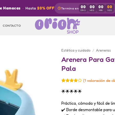
00
00
00
00
de Hamacas
·
Hasta
20% OFF
Termina en
DÍAS
HRS
MIN
SEG
CONTACTO
Estética y cuidado
/
Areneras
Arenera Para Ga
Pala
(
1
valoración de cl
Valorado
1
4
sobre
🌟🌟🌟🌟🌟
5 basado
en
Práctica, cómoda y fácil de li
puntuación
de cliente
✔️ Borde desmontable para u