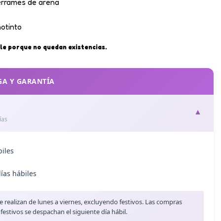
derrames de arena
notinto
le porque no quedan existencias.
GA Y GARANTÍA
▼
ías
biles
días hábiles
e realizan de lunes a viernes, excluyendo festivos. Las compras
estivos se despachan el siguiente día hábil.