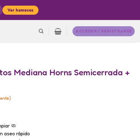
Ver hamacas
ACCEDER / REGISTRARSE
tos Mediana Horns Semicerrada +
iente)
mpiar 🧼
n aseo rápido