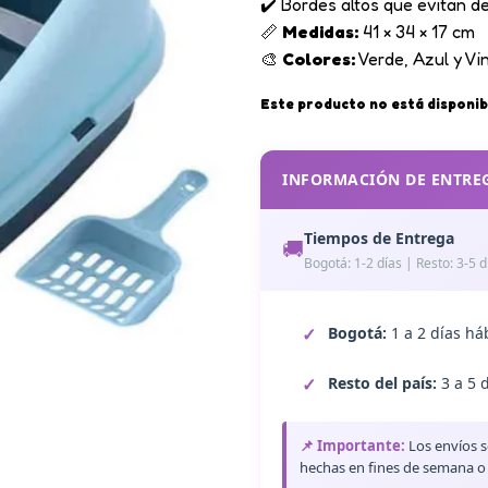
✔️ Bordes altos que evitan 
📏
Medidas:
41 × 34 × 17 cm
🎨
Colores:
Verde, Azul y Vi
Este producto no está disponib
INFORMACIÓN DE ENTRE
Tiempos de Entrega
🚚
Bogotá: 1-2 días | Resto: 3-5 d
Bogotá:
1 a 2 días há
Resto del país:
3 a 5 
📌 Importante:
Los envíos s
hechas en fines de semana o f