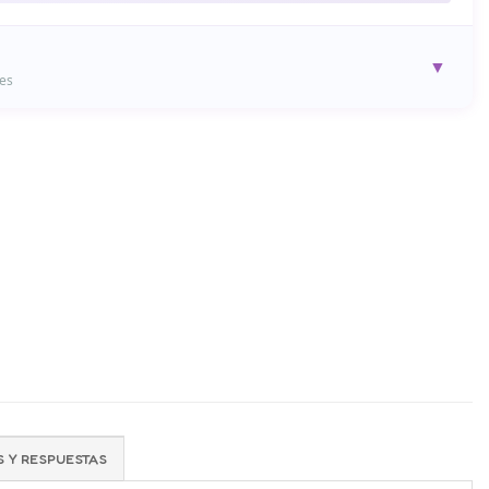
▼
es
Garantía de 6 Meses
están protegidos contra defectos de fabricación durante 6 meses
desde la fecha de compra.
✓ Garantía Completa
to?
Contáctanos a ventas@orionshop.com.co o al +57 320 981 9633
 Y RESPUESTAS