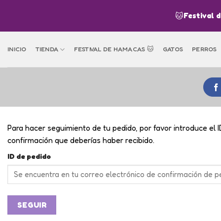
Skip
🐱
Festival 
to
content
INICIO
TIENDA
FESTIVAL DE HAMACAS 🐱
GATOS
PERROS
Para hacer seguimiento de tu pedido, por favor introduce el I
confirmación que deberías haber recibido.
ID de pedido
SEGUIR