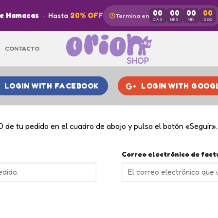
00
00
00
00
de Hamacas
·
Hasta
20% OFF
Termina en
DÍAS
HRS
MIN
SEG
CONTACTO
LOGIN WITH
FACEBOOK
LOGIN WITH
GOOG
D de tu pedido en el cuadro de abajo y pulsa el botón «Seguir».
Correo electrónico de fact