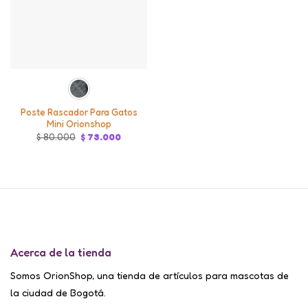
Poste Rascador Para Gatos
Mini Orionshop
Original
Current
$
80.000
$
73.000
price
price
was:
is:
$ 80.000.
$ 73.000.
Acerca de la tienda
Somos OrionShop, una tienda de artículos para mascotas de
la ciudad de Bogotá.