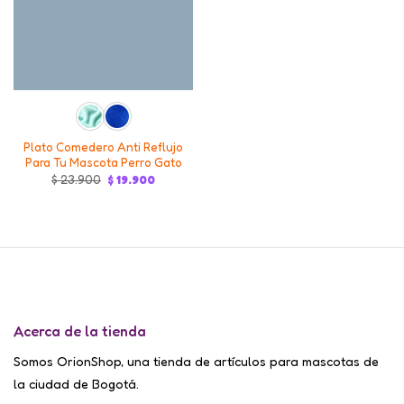
Plato Comedero Anti Reflujo
Para Tu Mascota Perro Gato
Original
Current
$
23.900
$
19.900
price
price
was:
is:
$ 23.900.
$ 19.900.
Acerca de la tienda
Somos OrionShop, una tienda de artículos para mascotas de
la ciudad de Bogotá.