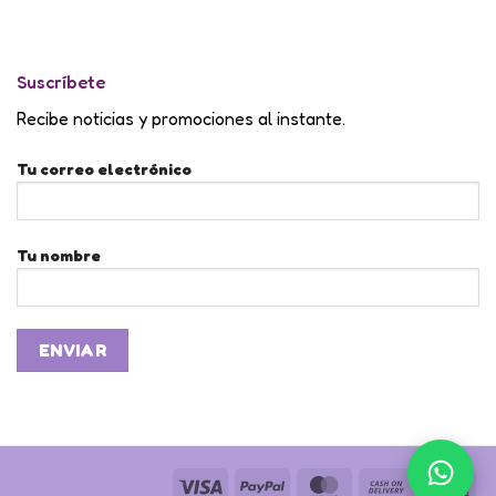
Suscríbete
Recibe noticias y promociones al instante.
Tu correo electrónico
Tu nombre
Visa
PayPal
MasterCard
Cash
Ame