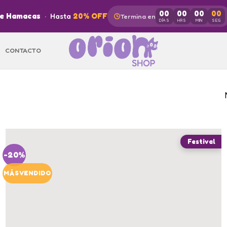
00
00
00
00
de Hamacas
·
Hasta
20% OFF
Termina en
DÍAS
HRS
MIN
SEG
CONTACTO
-20%
MÁS VENDIDO