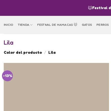
Skip
🐱
Festival 
to
content
INICIO
TIENDA
FESTIVAL DE HAMACAS 🐱
GATOS
PERROS
Lila
Color del producto
/
Lila
-13%