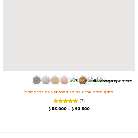
+
Hamacas de ventana en peluche para gato
(7)
Valorado en
Price
$
56.000
–
$
93.500
range:
5
de 5
$ 56.000
through
$ 93.500