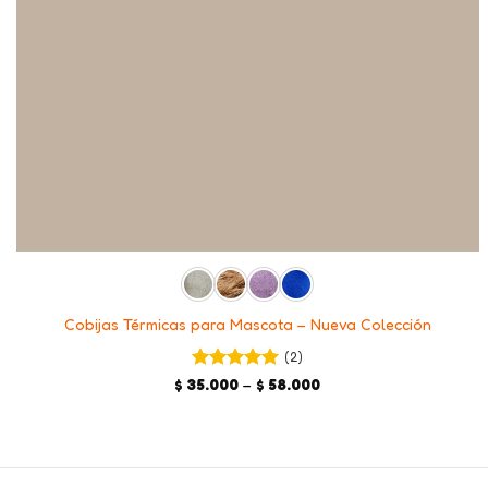
+
Cobijas Térmicas para Mascota – Nueva Colección
(2)
Valorado en
Price
$
35.000
–
$
58.000
range:
5
de 5
$ 35.000
through
$ 58.000