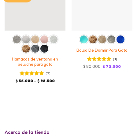
Bolsa De Dormir Para Gato
Hamacas de ventana en
(1)
peluche para gato
Valorado en
Original
Current
$
80.000
$
72.000
price
price
5
de 5
(7)
was:
is:
$ 80.000.
$ 72.000
Valorado en
Price
$
56.000
–
$
93.500
range:
5
de 5
$ 56.000
through
$ 93.500
Acerca de la tienda