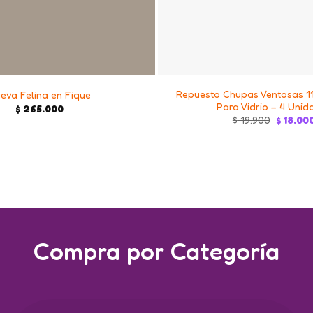
+
Repuesto Chupas Ventosas 1
eva Felina en Fique
Para Vidrio – 4 Unid
$
265.000
Original
$
19.900
$
18.00
price
was:
$ 19.900
Compra por Categoría