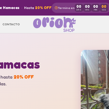
00
00
00
00
de Hamacas
·
Hasta
20% OFF
Termina en
DÍAS
HRS
MIN
SEG
CONTACTO
Hamacas
n hasta
20% OFF
as.