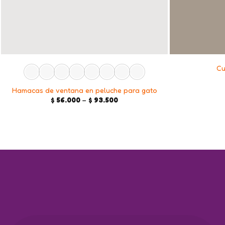
+
+
Cu
Hamacas de ventana en peluche para gato
Price
$
56.000
–
$
93.500
range:
$ 56.000
through
$ 93.500