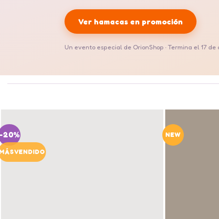
Ver hamacas en promoción
Un evento especial de OrionShop · Termina el 17 de
-20%
NEW
MÁS VENDIDO