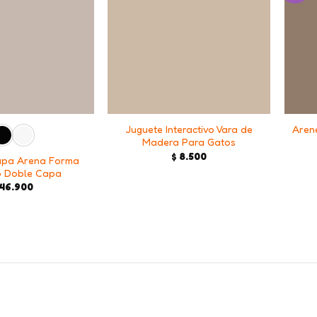
+
+
Juguete Interactivo Vara de
Aren
Madera Para Gatos
$
8.500
apa Arena Forma
o Doble Capa
46.900