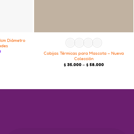
+
1cm Diámetro
ades
Current
0
Cobijas Térmicas para Mascota – Nueva
price
Colección
is:
.
$ 18.000.
Price
$
35.000
–
$
58.000
range:
$ 35.000
through
$ 58.000