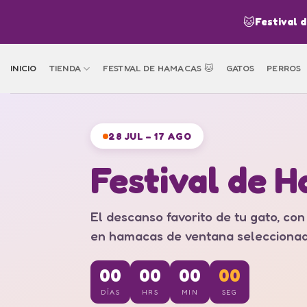
Skip
🐱
Festival 
to
content
INICIO
TIENDA
FESTIVAL DE HAMACAS 🐱
GATOS
PERROS
28 JUL – 17 AGO
Festival de 
El descanso favorito de tu gato, co
en hamacas de ventana seleccionad
00
00
00
00
DÍAS
HRS
MIN
SEG